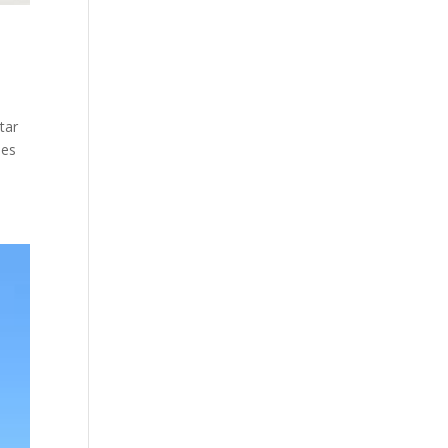
tar
nes