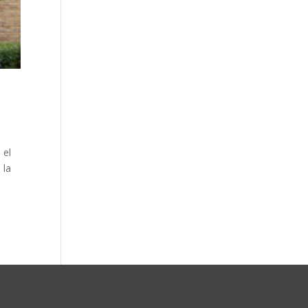
 el
 la