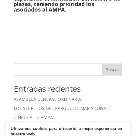
plazas, teniendo prioridad los
asociados al AMPA.
Buscar
Entradas recientes
ASAMBLEA GENERAL ORDINARIA
LOS SECRETOS DEL PARQUE DE MARíA LUISA
¡ÚNETE A TU AMPA!
VISITA A LA IGLESIA DE SANTA CATALINA
Utilizamos cookies para ofrecerte la mejor experiencia en
nuestra web.
VISITA AL CONVENTO DE SANTA PAULA